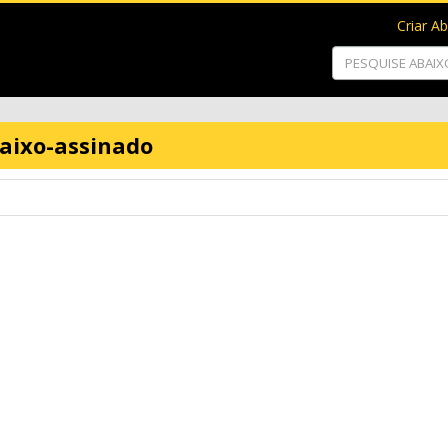
Criar A
baixo-assinado