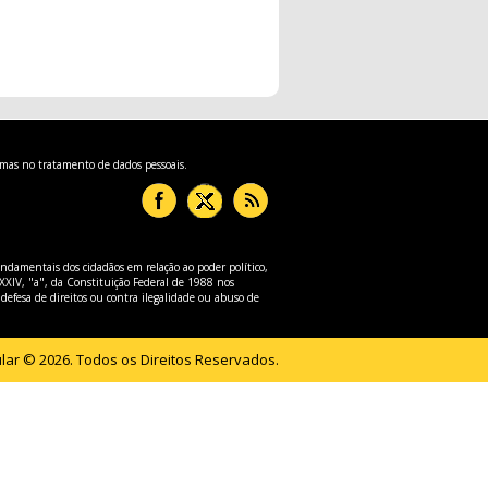
rmas no tratamento de dados pessoais.
undamentais dos cidadãos em relação ao poder político,
XXIV, "a", da Constituição Federal de 1988 nos
 defesa de direitos ou contra ilegalidade ou abuso de
lar © 2026. Todos os Direitos Reservados.