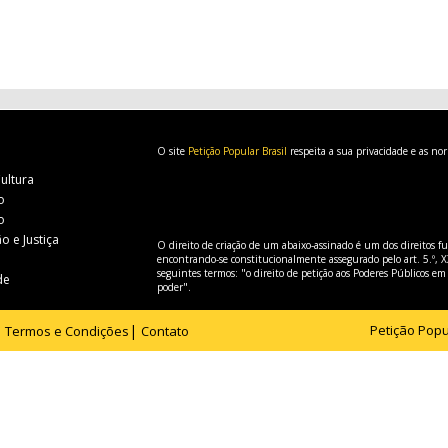
O site
Petição Popular Brasil
respeita a sua privacidade e as no
Cultura
o
o
o e Justiça
O direito de criação de um abaixo-assinado é um dos direitos f
encontrando-se constitucionalmente assegurado pelo art. 5.º, X
seguintes termos: "o direito de petição aos Poderes Públicos em
de
poder".
Petição Popu
Termos e Condições
Contato