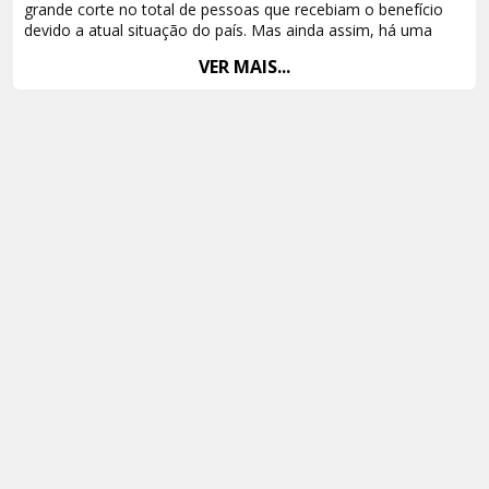
grande corte no total de pessoas que recebiam o benefício
devido a atual situação do país. Mas ainda assim, há uma
enorme quantidade de pessoas que não têm condições de
VER MAIS...
pagar a taxa de inscrição e que está no baixa renda, porém
sem receber o benefício que o cartão proporciona.
A problemática se instaura quando pessoas baixa renda, que
estariam seguras segundo o próprio edital ao citar a lei n°
6.135, ficam no relento por não possuir um benefício incerto,
mesmo para os mais necessitados. Tirando a esperança de
concorrer por uma vaga de emprego que poderia tirá-los de
situações de miséria, fome e angústia. Contradizendo o
principal objetivo dos concursos públicos, que é garantir
segurança de renda.