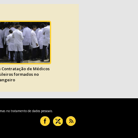
a Contratação de Médicos
sileiros formados no
rangeiro
rmas no tratamento de dados pessoais.