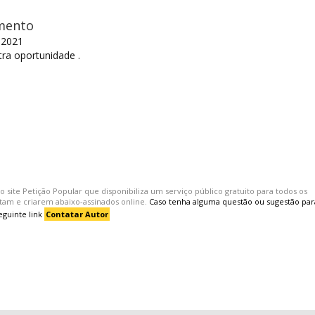
mento
 2021
ra oportunidade .
o site
Petição Popular
que disponibiliza um serviço público gratuito para todos os
itam e criarem
abaixo-assinados
online.
Caso tenha alguma questão ou sugestão par
eguinte link
Contatar Autor