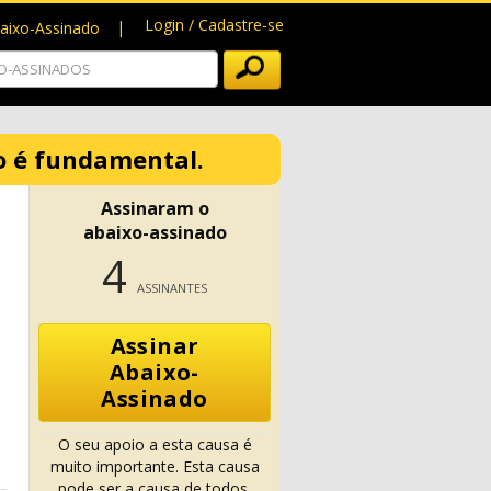
Login / Cadastre-se
baixo-Assinado
io é fundamental.
Assinaram o
abaixo-assinado
4
ASSINANTES
Assinar
Abaixo-
Assinado
O seu apoio a esta causa é
muito importante. Esta causa
pode ser a causa de todos.