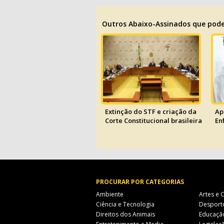
Outros Abaixo-Assinados que pode
Extinção do STF e criação da
Ap
Corte Constitucional brasileira
En
PROCURAR POR CATEGORIAS
Ambiente
Artes e 
Ciência e Tecnologia
Desport
Direitos dos Animais
Educaçã