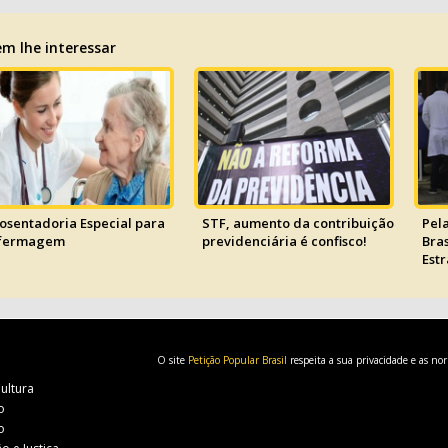
m lhe interessar
osentadoria Especial para
STF, aumento da contribuição
Pel
fermagem
previdenciária é confisco!
Bra
Est
O site
Petição Popular Brasil
respeita a sua privacidade e as no
Cultura
o
o